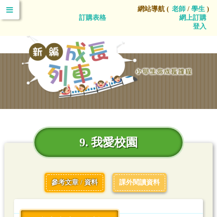
網站導航 (
老師
/
學生
)
訂購表格
網上訂購
登入
9. 我愛校園
參考文章 / 資料
課外閱讀資料