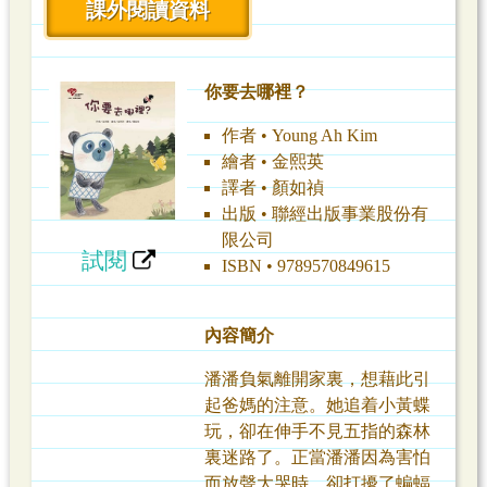
課外閱讀資料
你要去哪裡？
作者 • Young Ah Kim
繪者 • 金熙英
譯者 • 顏如禎
出版 • 聯經出版事業股份有
限公司
試閱
ISBN • 9789570849615
內容簡介
潘潘負氣離開家裏，想藉此引
起爸媽的注意。她追着小黃蝶
玩，卻在伸手不見五指的森林
裏迷路了。正當潘潘因為害怕
而放聲大哭時，卻打擾了蝙蝠