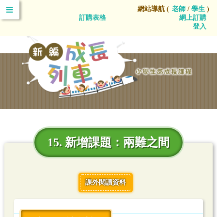
網站導航 (
老師
/
學生
)
訂購表格
網上訂購
登入
15. 新增課題：兩難之間
課外閱讀資料