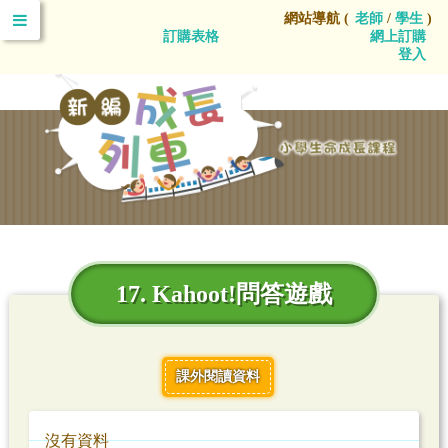
網站導航 (
老師
/
學生
)
訂購表格
網上訂購
登入
17. Kahoot!問答遊戲
課外閱讀資料
沒有資料