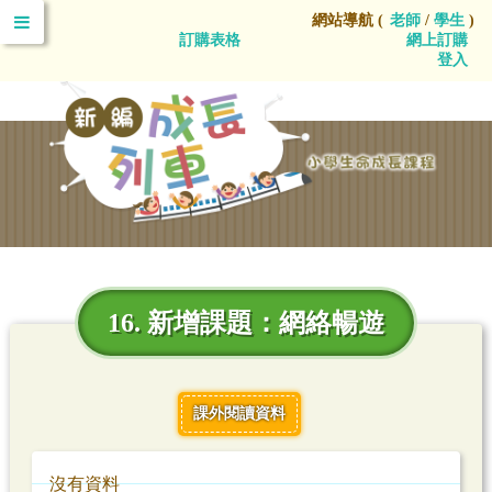
網站導航 (
老師
/
學生
)
訂購表格
網上訂購
登入
16. 新增課題：網絡暢遊
課外閱讀資料
沒有資料