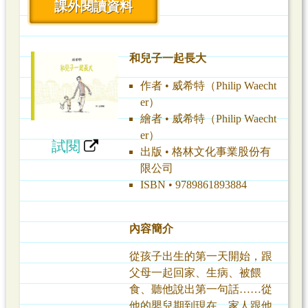
課外閱讀資料
和兒子一起長大
作者 • 威希特（Philip Waecht
er）
繪者 • 威希特（Philip Waecht
er）
試閱
出版 • 格林文化事業股份有
限公司
ISBN • 9789861893884
內容簡介
從孩子出生的第一天開始，跟
父母一起回家、生病、被餵
食、聽他說出第一句話……從
他的嬰兒期到現在，家人跟他