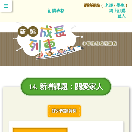
網站導航 (
老師
/
學生
)
訂購表格
網上訂購
登入
14. 新增課題：關愛家人
課外閱讀資料