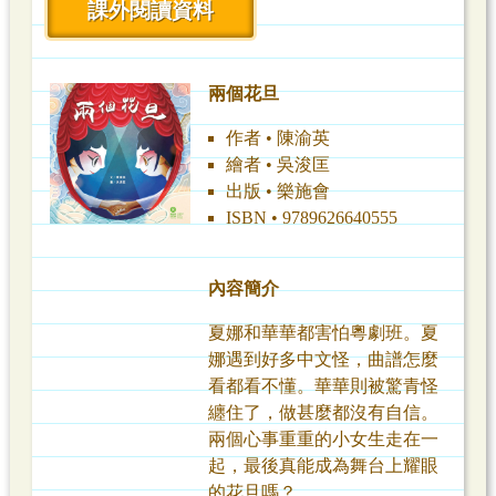
課外閱讀資料
兩個花旦
作者 • 陳渝英
繪者 • 吳浚匡
出版 • 樂施會
ISBN • 9789626640555
內容簡介
夏娜和華華都害怕粵劇班。夏
娜遇到好多中文怪，曲譜怎麼
看都看不懂。華華則被驚青怪
纏住了，做甚麼都沒有自信。
兩個心事重重的小女生走在一
起，最後真能成為舞台上耀眼
的花旦嗎？