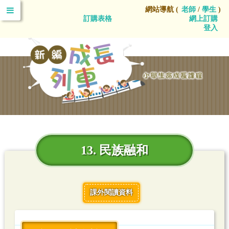
網站導航 (
老師
/
學生
)
訂購表格
網上訂購
登入
13. 民族融和
課外閱讀資料